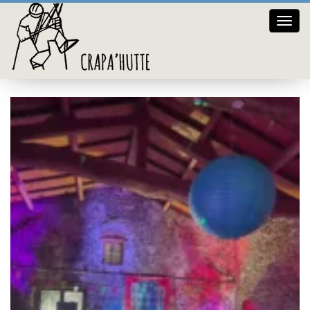
Crap
Séminaire étudiants
hutte