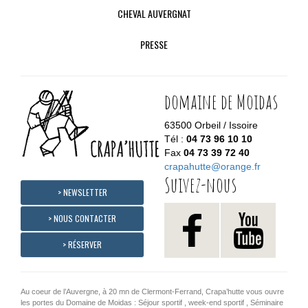
CHEVAL AUVERGNAT
PRESSE
domaine de Moidas
63500 Orbeil / Issoire
Tél :
04 73 96 10 10
Fax
04 73 39 72 40
crapahutte@orange.fr
Suivez-nous
> NEWSLETTER
> NOUS CONTACTER
> RÉSERVER
Au coeur de l’Auvergne, à 20 mn de Clermont-Ferrand, Crapa’hutte vous ouvre
les portes du Domaine de Moidas : Séjour sportif , week-end sportif , Séminaire