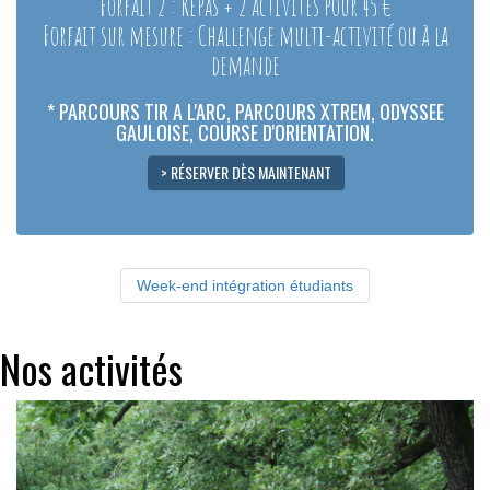
Forfait 2 : Repas + 2 activités pour 45 €
Forfait sur mesure : Challenge multi-activité ou à la
demande
* PARCOURS TIR A L'ARC, PARCOURS XTREM, ODYSSEE
GAULOISE, COURSE D'ORIENTATION.
> RÉSERVER DÈS MAINTENANT
Week-end intégration étudiants
Nos activités