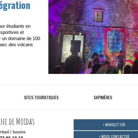
égration
ur étudiants en
 sportives et
r un domaine de 100
parc des volcans
SITES TOURISTIQUES
SAPINIÈRES
ne de Moidas
> NEWSLETTER
beil / Issoire
> NOUS CONTACTER