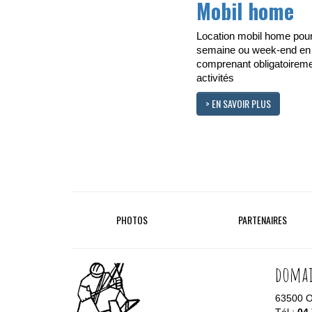
Mobil home
Location mobil home pour
semaine ou week-end en
comprenant obligatoiremen
activités
> EN SAVOIR PLUS
PHOTOS
PARTENAIRES
domai
63500 Or