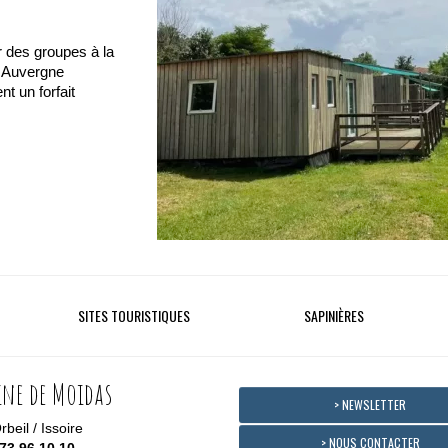
 des groupes à la
 Auvergne
t un forfait
SITES TOURISTIQUES
SAPINIÈRES
ne de Moidas
> NEWSLETTER
beil / Issoire
> NOUS CONTACTER