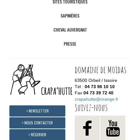
SITES TOURISTIQUES
SAPINIÈRES
CHEVAL AUVERGNAT
PRESSE
domaine de Moidas
63500 Orbeil / Issoire
Tél :
04 73 96 10 10
Fax
04 73 39 72 40
crapahutte@orange.fr
Suivez-nous
> NEWSLETTER
> NOUS CONTACTER
> RÉSERVER