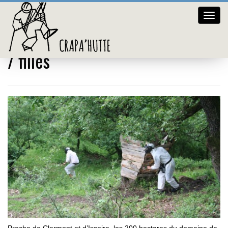
Crap
hutte
Enterrements de vie de garçons
/ filles
Proche de Clermont et d’Issoire, les 200 hectares du domaine de