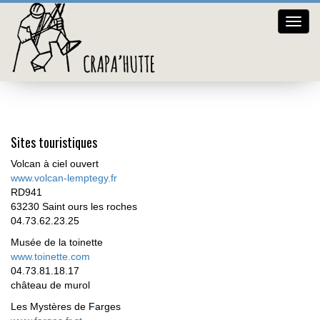
Crap
Sites touristiques
hutte
Sites touristiques
Volcan à ciel ouvert
www.volcan-lemptegy.fr
RD941
63230 Saint ours les roches
04.73.62.23.25
Musée de la toinette
www.toinette.com
04.73.81.18.17
château de murol
Les Mystères de Farges