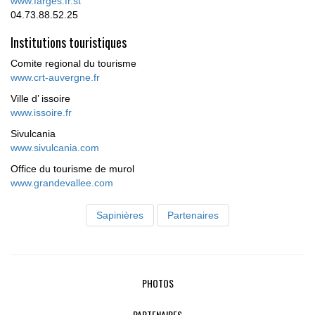
www.farges.fr.st
04.73.88.52.25
Institutions touristiques
Comite regional du tourisme
www.crt-auvergne.fr
Ville d’ issoire
www.issoire.fr
Sivulcania
www.sivulcania.com
Office du tourisme de murol
www.grandevallee.com
Sapinières
Partenaires
PHOTOS
PARTENAIRES