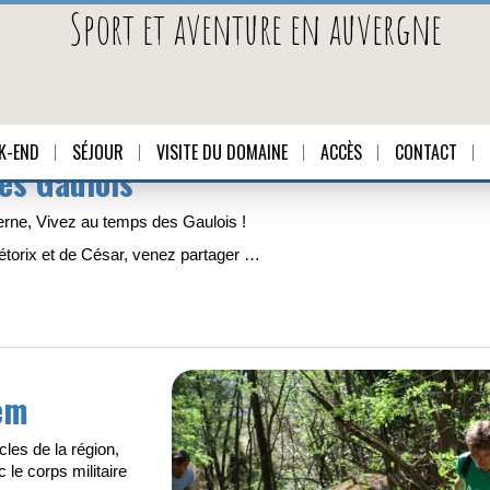
Sport et aventure en auvergne
K-END
SÉJOUR
VISITE DU DOMAINE
ACCÈS
CONTACT
des Gaulois
erne, Vivez au temps des Gaulois !
étorix et de César, venez partager …
em
les de la région,
 le corps militaire