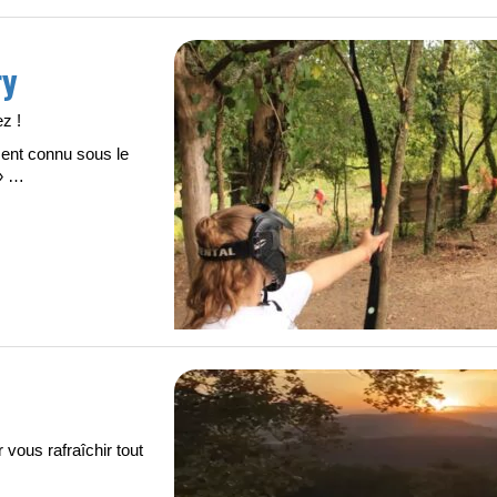
ry
z !
ment connu sous le
 » …
 vous rafraîchir tout