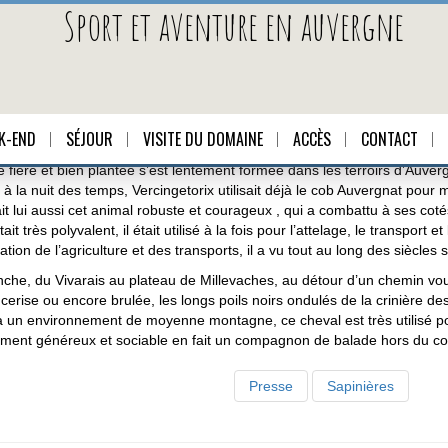
Sport et aventure en auvergne
K-END
SÉJOUR
VISITE DU DOMAINE
ACCÈS
CONTACT
 fière et bien plantée s’est lentement formée dans les terroirs d’Auver
à la nuit des temps, Vercingetorix utilisait déjà le cob Auvergnat pour
it lui aussi cet animal robuste et courageux , qui a combattu à ses co
ait très polyvalent, il était utilisé à la fois pour l’attelage, le transport e
tion de l’agriculture et des transports, il a vu tout au long des siècles 
che, du Vivarais au plateau de Millevaches, au détour d’un chemin vou
 cerise ou encore brulée, les longs poils noirs ondulés de la crinière 
 un environnement de moyenne montagne, ce cheval est très utilisé p
ment généreux et sociable en fait un compagnon de balade hors du 
Presse
Sapinières