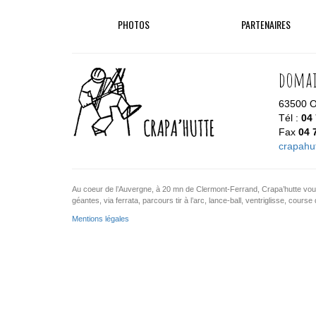
PHOTOS
PARTENAIRES
domai
63500 Or
Tél :
04 
Fax
04 
crapahu
Au coeur de l’Auvergne, à 20 mn de Clermont-Ferrand, Crapa’hutte vous
géantes, via ferrata, parcours tir à l’arc, lance-ball, ventriglisse, co
Mentions légales