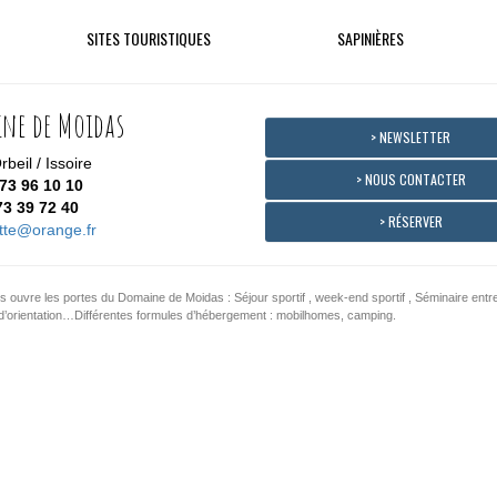
SITES TOURISTIQUES
SAPINIÈRES
ne de Moidas
> NEWSLETTER
beil / Issoire
> NOUS CONTACTER
73 96 10 10
73 39 72 40
> RÉSERVER
tte@orange.fr
 ouvre les portes du Domaine de Moidas : Séjour sportif , week-end sportif , Séminaire ent
urse d’orientation…Différentes formules d’hébergement : mobilhomes, camping.