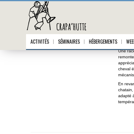
Cheval auvergnat
ACTIVITÉS
SÉMINAIRES
HÉBERGEMENTS
WEE
Une race
remonte 
apprécia
cheval ét
mécanisa
En revan
chatain,
adapté à
tempéra