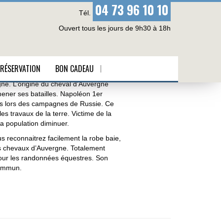
04 73 96 10 10
Tél.
Ouvert tous les jours de 9h30 à 18h
RÉSERVATION
BON CADEAU
gne. L’origine du cheval d’Auvergne
 mener ses batailles. Napoléon 1er
tés lors des campagnes de Russie. Ce
t les travaux de la terre. Victime de la
sa population diminuer.
s reconnaitrez facilement la robe baie,
des chevaux d’Auvergne. Totalement
our les randonnées équestres. Son
commun.