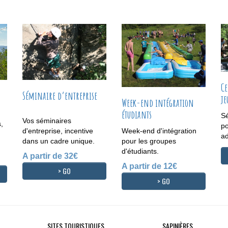
Ce
Séminaire d’entreprise
je
Week-end intégration
étudiants
Sé
Vos séminaires
,
po
Week-end d'intégration
d'entreprise, incentive
ad
pour les groupes
dans un cadre unique.
d'étudiants.
A partir de 32€
A partir de 12€
> GO
> GO
SITES TOURISTIQUES
SAPINIÈRES