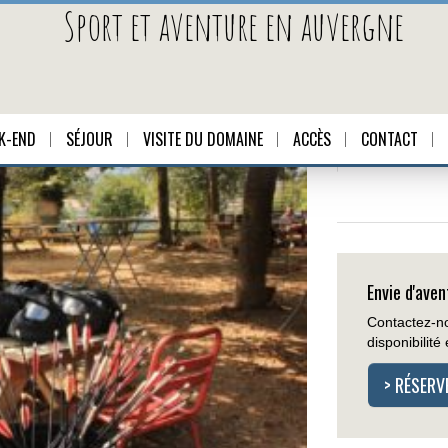
Sport et aventure en auvergne
K-END
SÉJOUR
VISITE DU DOMAINE
ACCÈS
CONTACT
DESCRIPTIF
Envie d'aven
Contactez-no
disponibilit
> RÉSERV