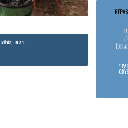
REPAS
Fo
Fo
ivités, un an.
Forfai
* PA
ODYS