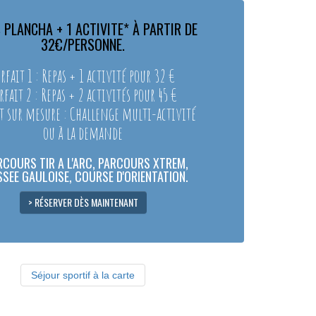
 PLANCHA + 1 ACTIVITE* À PARTIR DE
32€/PERSONNE.
rfait 1 : Repas + 1 activité pour 32 €
rfait 2 : Repas + 2 activités pour 45 €
t sur mesure : Challenge multi-activité
ou à la demande
RCOURS TIR A L'ARC, PARCOURS XTREM,
SEE GAULOISE, COURSE D'ORIENTATION.
> RÉSERVER DÈS MAINTENANT
Séjour sportif à la carte