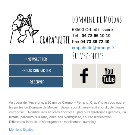
domaine de Moidas
63500 Orbeil / Issoire
Tél :
04 73 96 10 10
Fax
04 73 39 72 40
crapahutte@orange.fr
Suivez-nous
> NEWSLETTER
> NOUS CONTACTER
> RÉSERVER
Au coeur de l’Auvergne, à 20 mn de Clermont-Ferrand, Crapa’hutte vous ouvre
les portes du Domaine de Moidas : Séjour sportif , week-end sportif , Séminaire
entreprise… Nombreuses activités sportives : parcours tyroliennes géantes, via
ferrata, parcours tir à l’arc, lance-ball, ventriglisse, course d’orientation…
Différentes formules d’hébergement : mobilhomes, camping.
Mentions légales