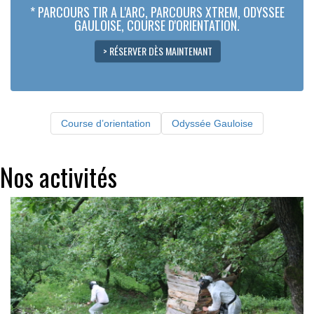
* PARCOURS TIR A L'ARC, PARCOURS XTREM, ODYSSEE
GAULOISE, COURSE D'ORIENTATION.
> RÉSERVER DÈS MAINTENANT
Course d’orientation
Odyssée Gauloise
Nos activités