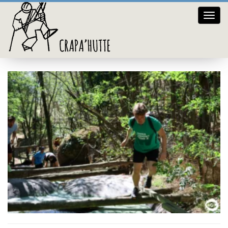
Crap
119A4676
hutte