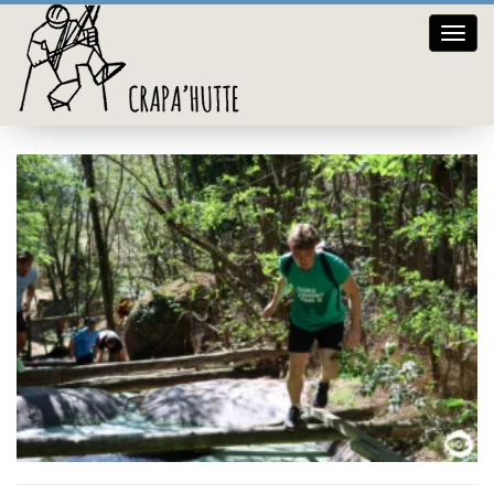
Crap
119A4676
hutte