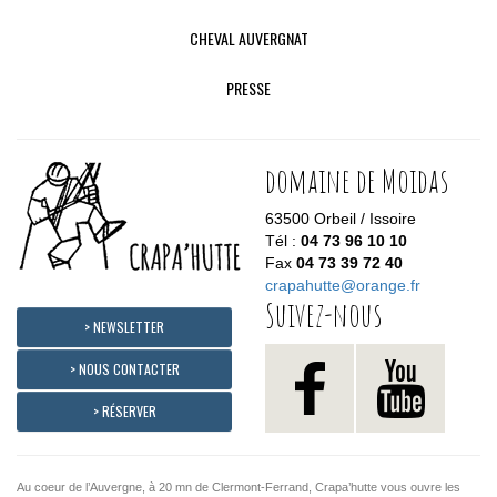
CHEVAL AUVERGNAT
PRESSE
domaine de Moidas
63500 Orbeil / Issoire
Tél :
04 73 96 10 10
Fax
04 73 39 72 40
crapahutte@orange.fr
Suivez-nous
> NEWSLETTER
> NOUS CONTACTER
> RÉSERVER
Au coeur de l’Auvergne, à 20 mn de Clermont-Ferrand, Crapa’hutte vous ouvre les